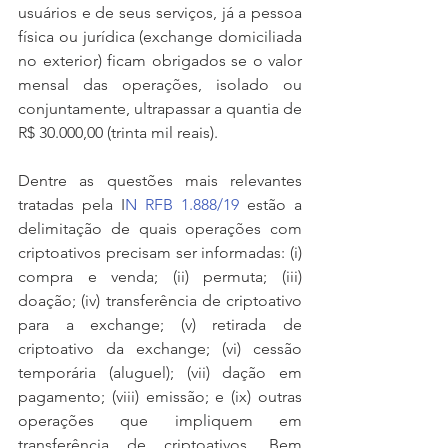
usuários e de seus serviços, já a pessoa 
física ou jurídica (exchange domiciliada 
no exterior) ficam obrigados se o valor 
mensal das operações, isolado ou 
conjuntamente, ultrapassar a quantia de 
R$ 30.000,00 (trinta mil reais).
Dentre as questões mais relevantes 
tratadas pela I
N RFB 1.888/19
 estão a 
delimitação de quais operações com 
criptoativos precisam ser informadas: (i) 
compra e venda; (ii) permuta; (iii) 
doação; (iv) transferência de criptoativo 
para a exchange; (v) retirada de 
criptoativo da exchange; (vi) cessão 
temporária (aluguel); (vii) dação em 
pagamento; (viii) emissão; e (ix) outras 
operações que impliquem em 
transferência de criptoativos. Bem 