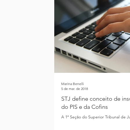
Marina Benelli
5 de mar. de 2018
STJ define conceito de in
do PIS e da Cofins
A 1ª Seção do Superior Tribunal de Jus
que, para fins de crédito de PIS e C